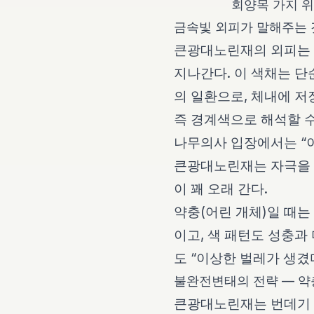
회양목 가지 
금속빛 외피가 말해주는 
큰광대노린재의 외피는 
지나간다. 이 색채는 단순
의 일환으로, 체내에 저
즉 경계색으로 해석할 수
나무의사 입장에서는 “이
큰광대노린재는 자극을 
이 꽤 오래 간다.
약충(어린 개체)일 때는
이고, 색 패턴도 성충과
도 “이상한 벌레가 생겼
불완전변태의 전략 — 약
큰광대노린재는 번데기