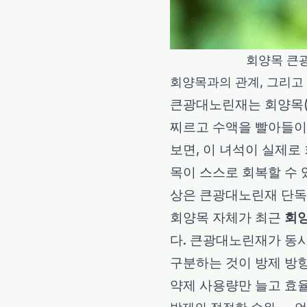
회양목 큰
회양목과의 관계, 그리고
큰광대노린재는 회양목
찌르고 수액을 빨아들이는
보면, 이 녀석이 실제로
목이 스스로 회복할 수 
상은 큰광대노린재 단독
회양목 자체가 최근
회
다. 큰광대노린재가 동
구분하는 것이 방제 방향
약제 사용량만 늘고 효