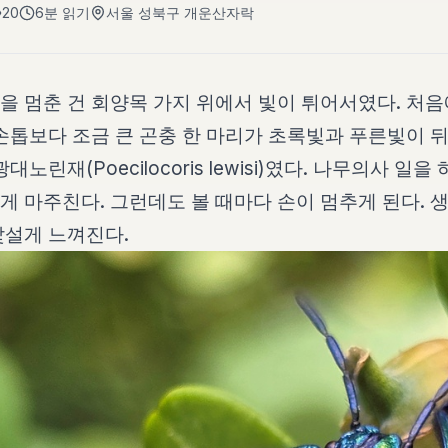
20
6분
읽기
서울 성북구 개운산자락
을 멈춘 건 회양목 가지 위에서 빛이 튀어서였다. 처
손톱보다 조금 큰 곤충 한 마리가 초록빛과 푸른빛이 
큰광대노린재(
Poecilocoris lewisi
)였다. 나무의사 일을 
 마주친다. 그런데도 볼 때마다 손이 멈추게 된다. 생
낯설게 느껴진다.