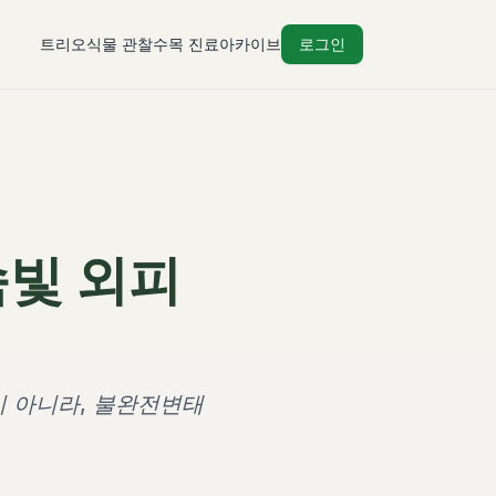
트리오
식물 관찰
수목 진료
아카이브
로그인
속빛 외피
이 아니라, 불완전변태