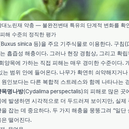
광대노린재 약충 — 불완전변태 특유의 단계적 변화를 확인
 피해 수준의 정직한 평가
(
Buxus sinica
등)을 주요 기주식물로 이용한다. 구침(
 흡즙성 해충이다. 그러나 현장 경험상, 그리고 확립
 회양목에 가하는 직접 피해는 매우 경미한 수준이다. 
있는 범위 안에 들어온다. 나무가 확연히 쇠약해지거나
 원인보다는 다른 복합적 스트레스와 함께 나타나는 경
양목명나방
(
Cydalima perspectalis
)의 피해로 많은 곳
시에 발생하면 시각적으로 더 두드러져 보이지만, 실제
을 잡는 데 중요하다. 두 가지 해충을 뭉뚱그려 “일
율은 떨어진다.