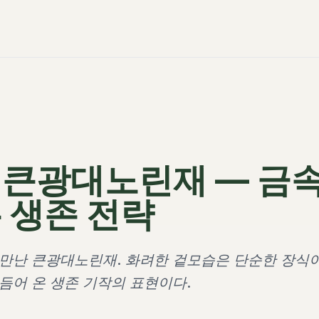
 큰광대노린재 — 금
 생존 전략
 만난 큰광대노린재. 화려한 겉모습은 단순한 장식
듬어 온 생존 기작의 표현이다.