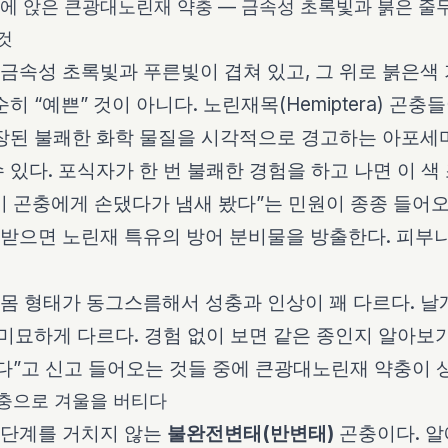
위에 앉은 큰광대노린재 약충 — 금속성 초록빛과 붉은 줄
것
금속성 초록빛과 푸른빛이 겹쳐 있고, 그 위로 붉은색
히 “예쁜” 것이 아니다. 노린재목(Hemiptera) 곤
장된 불쾌한 화학 물질을 시각적으로 경고하는 아포세마티즘(
 있다. 포식자가 한 번 불쾌한 경험을 하고 나면 이 색
 곤충에게 손댔다가 냄새 봤다”는 민원이 종종 들어오
받으면 노린재 특유의 방어 분비물을 방출한다. 피부
 몸 형태가 동그스름해서 성충과 인상이 꽤 다르다. 날
 미묘하게 다르다. 경험 없이 보면 같은 종인지 알아보
다”고 신고 들어오는 것들 중에 큰광대노린재 약충이 
충으로 겨울을 버티다
 단계를 거치지 않는
불완전변태(반변태)
곤충이다. 알