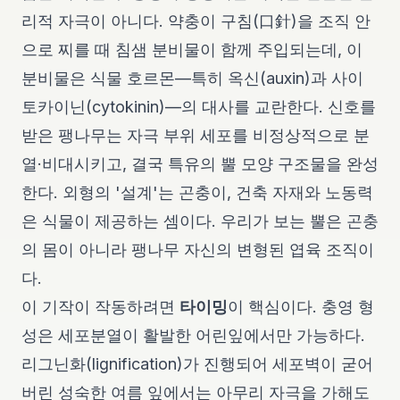
리적 자극이 아니다. 약충이 구침(口針)을 조직 안
으로 찌를 때 침샘 분비물이 함께 주입되는데, 이
분비물은 식물 호르몬—특히 옥신(auxin)과 사이
토카이닌(cytokinin)—의 대사를 교란한다. 신호를
받은 팽나무는 자극 부위 세포를 비정상적으로 분
열·비대시키고, 결국 특유의 뿔 모양 구조물을 완성
한다. 외형의 '설계'는 곤충이, 건축 자재와 노동력
은 식물이 제공하는 셈이다. 우리가 보는 뿔은 곤충
의 몸이 아니라 팽나무 자신의 변형된 엽육 조직이
다.
이 기작이 작동하려면
타이밍
이 핵심이다. 충영 형
성은 세포분열이 활발한 어린잎에서만 가능하다.
리그닌화(lignification)가 진행되어 세포벽이 굳어
버린 성숙한 여름 잎에서는 아무리 자극을 가해도