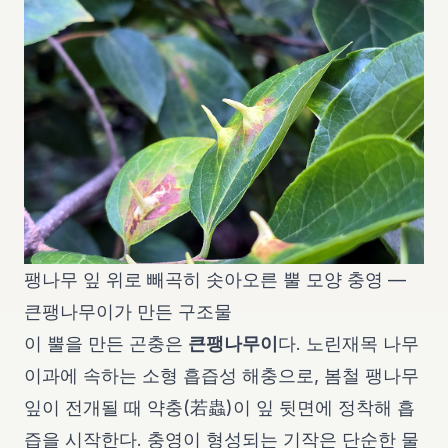
팽나무 잎 위로 빼곡히 솟아오른 뿔 모양 충영 —
큰팽나무이가 만든 구조물
이 뿔을 만든 곤충은
큰팽나무이
다. 노린재목 나무
이과에 속하는 소형 흡즙성 해충으로, 봄철 팽나무
잎이 전개될 때 약충(若蟲)이 잎 뒷면에 정착해 흡
즙을 시작한다. 충영이 형성되는 기작은 단순한 물