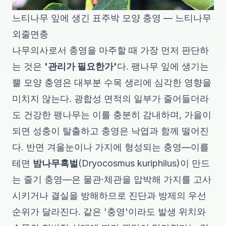
느티나무 잎에 생긴 표주박 모양 충영 — 느티나무
외줄면충
나무의사로서 충영을 마주할 때 가장 먼저 판단하
는 것은
'관리가 필요한가'
다. 팽나무 잎에 생기는
뿔 모양 충영은 대부분 수목 생리에 심각한 영향을
미치지 않는다. 광합성 면적의 일부가 줄어들더라
도 건강한 팽나무는 이를 충분히 감내하며, 가을이
되면 성충이 탈출하고 충영은 낙엽과 함께 떨어진
다. 반면 겨울눈이나 가지에 형성되는 충영—이를
테면
밤나무혹벌
(
Dryocosmus kuriphilus
)이 만드
는 줄기 충영—은 물관·체관을 압박해 가지를 고사
시키거나 결실을 방해하므로 진단과 방제의 우선
순위가 달라진다. 같은 '충영'이라도 발생 위치와