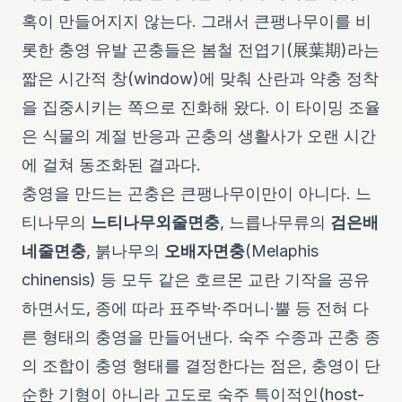
혹이 만들어지지 않는다. 그래서 큰팽나무이를 비
롯한 충영 유발 곤충들은 봄철 전엽기(展葉期)라는
짧은 시간적 창(window)에 맞춰 산란과 약충 정착
을 집중시키는 쪽으로 진화해 왔다. 이 타이밍 조율
은 식물의 계절 반응과 곤충의 생활사가 오랜 시간
에 걸쳐 동조화된 결과다.
충영을 만드는 곤충은 큰팽나무이만이 아니다. 느
티나무의
느티나무외줄면충
, 느릅나무류의
검은배
네줄면충
, 붉나무의
오배자면충
(
Melaphis
chinensis
) 등 모두 같은 호르몬 교란 기작을 공유
하면서도, 종에 따라 표주박·주머니·뿔 등 전혀 다
른 형태의 충영을 만들어낸다. 숙주 수종과 곤충 종
의 조합이 충영 형태를 결정한다는 점은, 충영이 단
순한 기형이 아니라 고도로 숙주 특이적인(host-